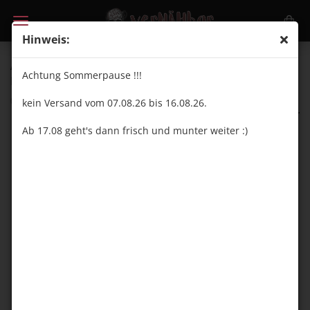
Hinweis:
Aufstieg der Verdammten (grün) - 2 m - Paneel -
Achtung Sommerpause !!!
French Terry
(Art.Nr.:
VN25154
)
kein Versand vom 07.08.26 bis 16.08.26.
vernähbar
Ab 17.08 geht's dann frisch und munter weiter :)