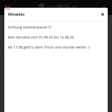
Hinweis:
Die ist nicht verrückt! Die will nur Stoff! -
Achtung Sommerpause !!!
Softshellpaneel Tasche
(Art.Nr.:
VN25123S
)
kein Versand vom 07.08.26 bis 16.08.26.
vernähbar
Ab 17.08 geht's dann frisch und munter weiter :)