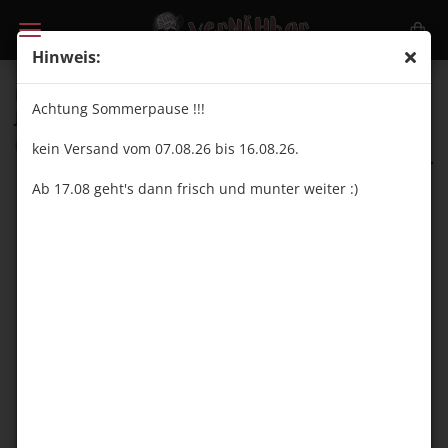
Hinweis:
Die Lage ist besäufniserregend - 1,3 m - Paneel -
Achtung Sommerpause !!!
Jersey
(Art.Nr.:
VN25159
)
kein Versand vom 07.08.26 bis 16.08.26.
vernähbar
Ab 17.08 geht's dann frisch und munter weiter :)