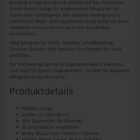
Bierkrug bringt den Spruch perfekt auf den Punkt und
macht dieses Design zu einem echten Hingucker für
humorvolle Nähprojekte. Der dezente Hintergrund in
natürlichen Beige- und Taupetönen sorgt dabei für einen
modernen Used-Look und lässt sich wunderbar
kombinieren.
Ideal geeignet für Shirts, Hoodies, Schlafkleidung,
Taschen, Beanies oder kreative Fun-Projekte für Groß
und Klein.
Der hochwertige Jersey ist angenehm weich, elastisch
und sorgt für hohen Tragekomfort – perfekt für bequeme
Alltagskleidung mit Humor.
Produktdetails
Stoffart: Jersey
Größe: ca. 130x150 cm
95% Baumwolle 5% Elasthan
30 grad wäsche empfohlen
Motiv: Maus / Fun / Humor / Cartoon
Farben: Beige, Taupe, Braun, Schwarz