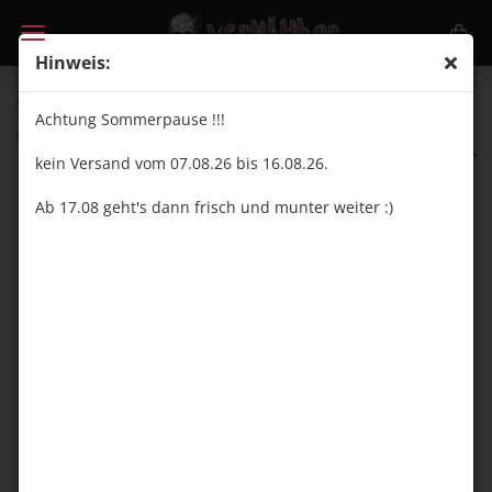
Hinweis:
Scratch Jeans Blau – French Terry Meterware
Achtung Sommerpause !!!
(Art.Nr.:
VN25178
)
vernähbar
kein Versand vom 07.08.26 bis 16.08.26.
Ab 17.08 geht's dann frisch und munter weiter :)