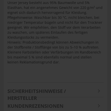
Unser Jersey besteht aus 95% Baumwolle und 5%
Elasthan, hat ein angenehmes Gewicht von 220 g/m² und
eignet sich dadurch hervorragend für Kleidung.
Pflegehinweise: Waschbar bis 30 °C, nicht bleichen, bei
niedriger Temperatur bügeln und nicht für den Trockner
geeignet. Wir empfehlen, den Stoff vor dem Verarbeiten
zu waschen, um späteres Einlaufen des fertigen
Kleidungsstücks zu vermeiden.
Hinweis: Produktionsbedingt können Abweichungen in
der Stoffbreite / Stofflänge von bis zu 5–10 % auftreten.
Kleinere Farbstellen oder Verfärbungen im Randbereich
bis maximal 5 % sind ebenfalls normal und stellen
keinen Reklamationsgrund dar.
edingt und ist kein Grund
zur Reklamation. Bitte vor dem Vernähen einmal
Waschen, da Naturfaser einlaufen kann
SICHERHEITSHINWEISE /
HERSTELLER
KUNDENREZENSIONEN